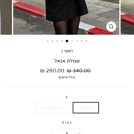
סגור
דגם
ראשי
/
שמלת אנאל
מחיר
מחיר
280.00 ₪
340.00 ₪
רגיל
מבצע
כולל מיסים
S
O.s שחור
O.s אפור מלאנז
כמות