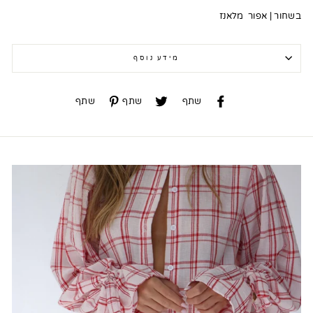
בשחור | אפור מלאנז
מידע נוסף
שתף
שתף
שתף
שתף
שתף
שתף