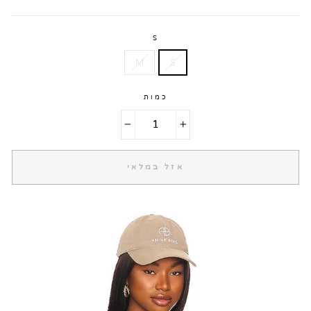
S
M
S
כמות
−
+
אזל במלאי