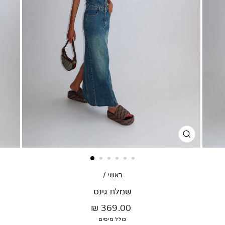
סגור
דגם
ראשי
/
שמלת גינס
מחיר
369.00 ₪
רגיל
כולל מיסים