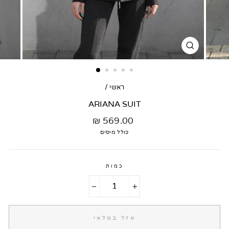
סגור
דגם
ראשי
/
ARIANA SUIT
מחיר
569.00 ₪
רגיל
כולל מיסים
כמות
−
+
אזל במלאי