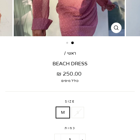
סגור
דגם
ראשי
/
BEACH DRESS
מחיר
250.00 ₪
רגיל
כולל מיסים
SIZE
M
S
כמות