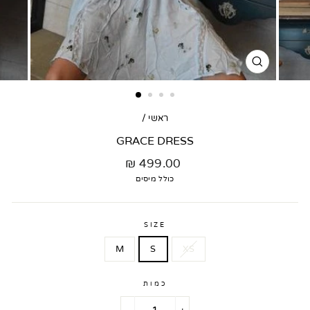
סגור
דגם
ראשי
/
GRACE DRESS
מחיר
499.00 ₪
רגיל
כולל מיסים
SIZE
M
S
XS
כמות