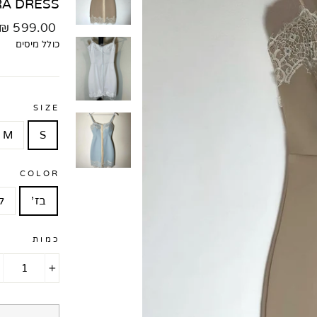
RA DRESS
מחיר
599.00 ₪
רגיל
כולל מיסים
SIZE
M
S
COLOR
בז'
ל
כמות
+