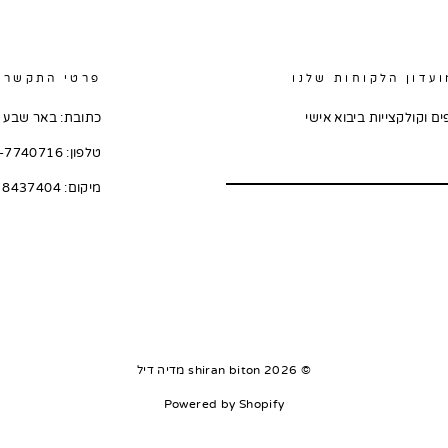
עדון הלקוחות שלנו
פרטי התקשרו
ם וקולקצייות ביבוא אישי
כתובת: באר שבע יע
טלפון: 050-7740716
מיקום: 8437404
Facebook
Ins
© 2026 shiran biton מדיה דיל
Powered by Shopify