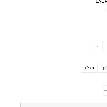
LAU
L
בן
תכלת
−