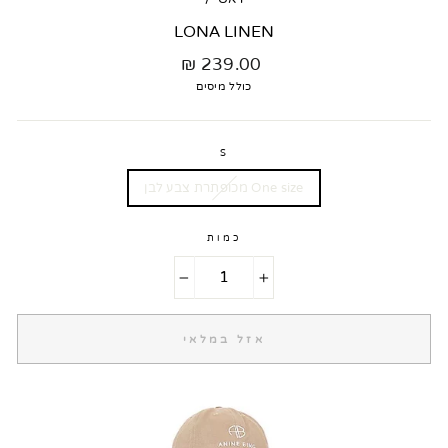
LONA LINEN
מחיר
239.00 ₪
רגיל
כולל מיסים
S
One size מכופתרת צבע לבן
כמות
−
+
אזל במלאי