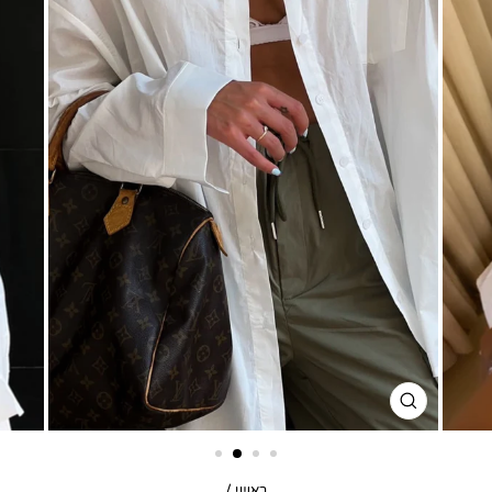
סגור
דגם
ראשי
/