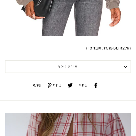
חולצה מכופתרת אובר סייז
מידע נוסף
שתף
שתף
שתף
שתף
שתף
שתף