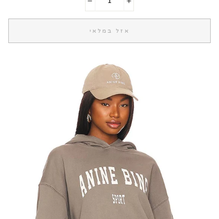
−
+
אזל במלאי