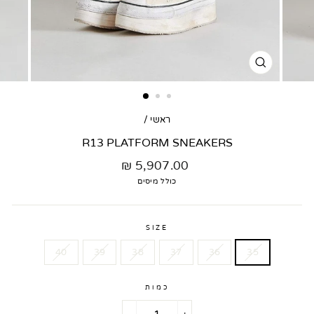
סגור
דגם
ראשי
/
R13 PLATFORM SNEAKERS
מחיר
5,907.00 ₪
רגיל
כולל מיסים
SIZE
40
39
38
37
36
35
כמות