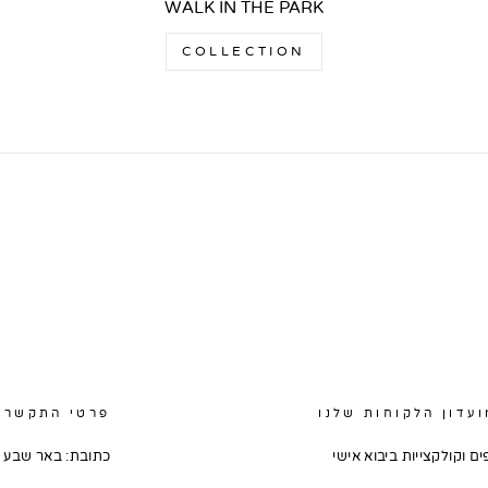
WALK IN THE PARK
COLLECTION
עדון הלקוחות שלנו
פרטי התקשרו
ם וקולקצייות ביבוא אישי
כתובת: באר שבע יע