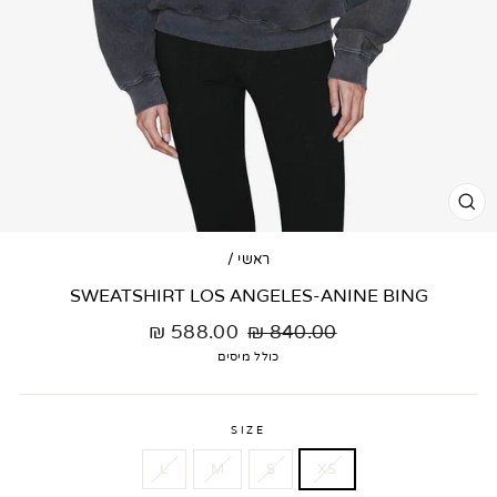
גור
גם
ראשי
/
SWEATSHIRT LOS ANGELES-ANINE BING
מחיר
מחיר
588.00 ₪
840.00 ₪
רגיל
מבצע
כולל מיסים
SIZE
L
M
S
XS