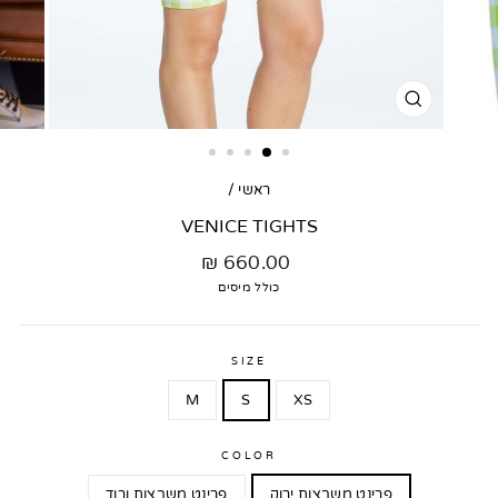
סגור
דגם
ראשי
/
VENICE TIGHTS
מחיר
660.00 ₪
רגיל
כולל מיסים
SIZE
M
S
XS
COLOR
פרינט משבצות ירוק
פרינט משבצות ורוד