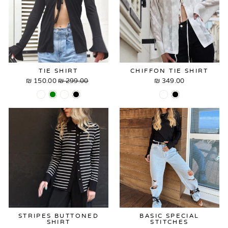
TIE SHIRT
CHIFFON TIE SHIRT
150.00 ₪
Sale
299.00 ₪
Regular
349.00 ₪
price
price
STRIPES BUTTONED
BASIC SPECIAL
SHIRT
STITCHES