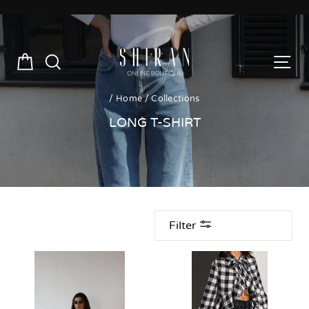
Skip
to
content
RT
SEARCH
SITE NAVIGATION
/
Home
/
Collections
LONG T-SHIRT
Filter