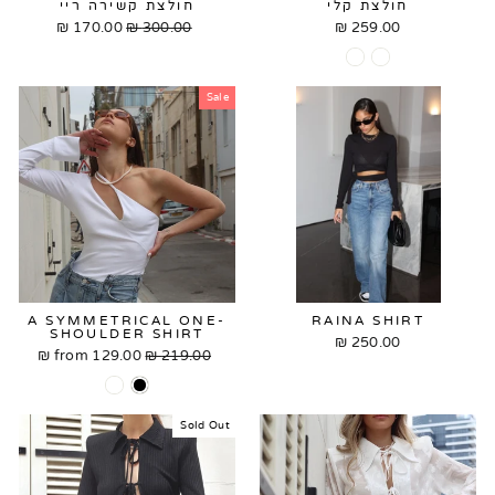
חולצת קלי
חולצת קשירה ריי
170.00 ₪
Sale
300.00 ₪
Regular
259.00 ₪
price
price
Sale
A SYMMETRICAL ONE-
RAINA SHIRT
SHOULDER SHIRT
250.00 ₪
from
129.00 ₪
Sale
219.00 ₪
Regular
price
price
Sold Out