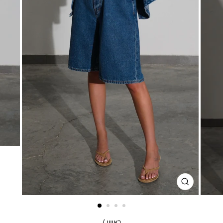
סגור
דגם
ראשי
/