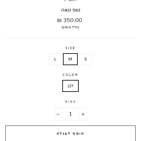
טופ נואה
מחיר
350.00 ₪
רגיל
כולל מיסים
SIZE
L
M
S
COLOR
לבן
כמות
−
+
הוסף לעגלה