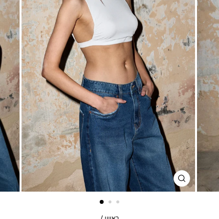
סגור
דגם
ראשי
/