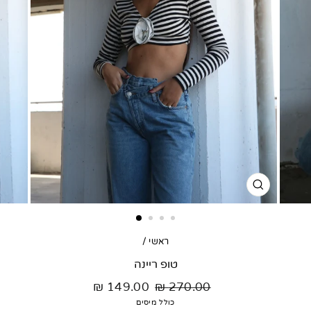
סגור
דגם
ראשי
/
טופ ריינה
מחיר
מחיר
149.00 ₪
270.00 ₪
רגיל
מבצע
כולל מיסים