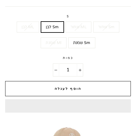
S
Sm שחור
ML שחור
Sm לבן
ML לבן
Sm שמנת
Ml שמנת
כמות
−
+
הוסף לעגלה