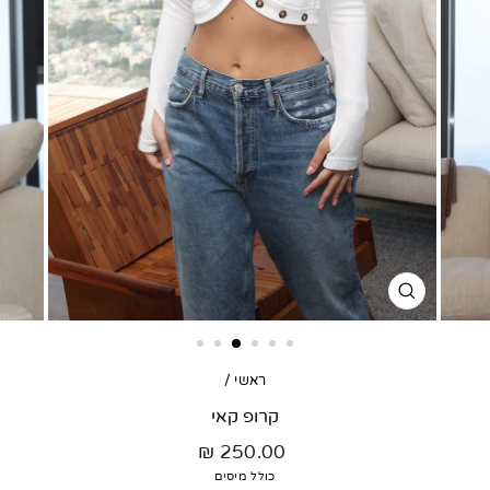
סגור
דגם
ראשי
/
קרופ קאי
מחיר
250.00 ₪
רגיל
כולל מיסים