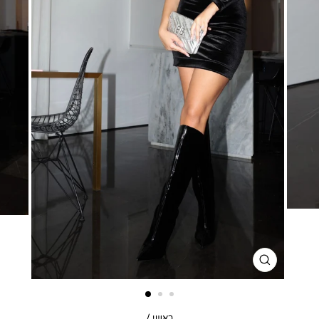
סגור
דגם
ראשי
/