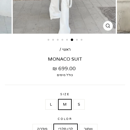
סגור
דגם
ראשי
/
MONACO SUIT
מחיר
699.00 ₪
רגיל
כולל מיסים
SIZE
L
M
S
COLOR
שחור
לבן חלבי
פודרה