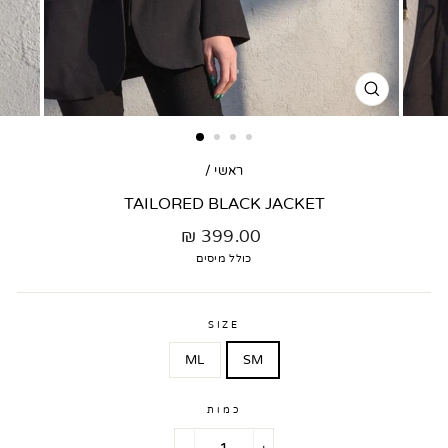
סגור
דגם
ראשי
/
TAILORED BLACK JACKET
מחיר
399.00 ₪
רגיל
כולל מיסים
SIZE
ML
SM
כמות